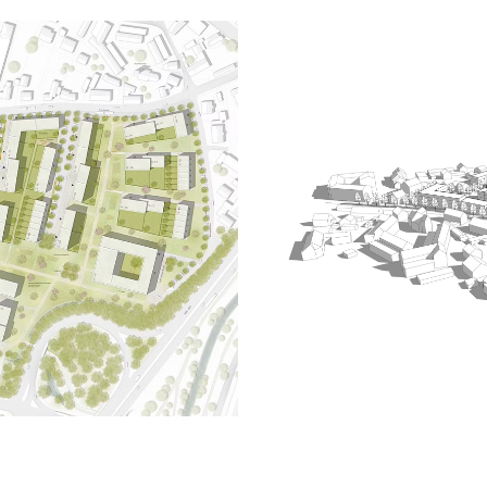
n teilt sich in drei 
ünraum angliedern. 
ige zentrale 
en nicht lärmintensive 
hn- bzw. 
ten.

ine Angerflächen von 
 Flurgrenzen 
 ruhige Gartenhöfe 
sanger. Beide 
ünzug.

ßenparallen 
hen, räumlich 
Grünachse.

to-Denk-Straße 
das Innere der 
utofrei. Im Süden 
utzungen und 
erschlossen.

ppieren sich die 
eigenen Freiräumen 
alböffentliche 