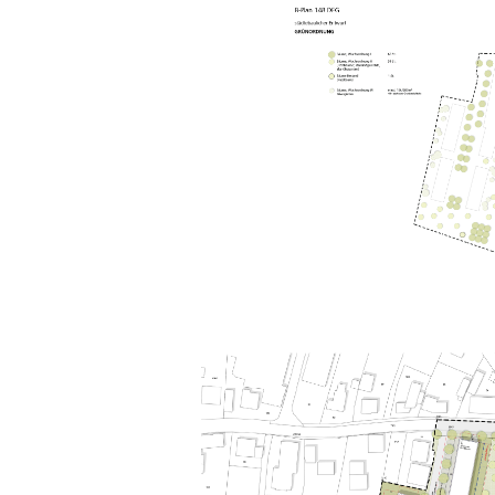
Wohnwege und öffentlichem Quartierszent
Anwohner, Arbeitende und die Umgebung