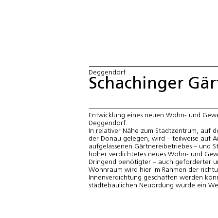
Deggendorf
Schachinger Gär
Entwicklung eines neuen Wohn- und Gewer
Deggendorf.

In relativer Nähe zum Stadtzentrum, auf de
der Donau gelegen, wird – teilweise auf Ar
aufgelassenen Gärtnereibetriebes – und St
höher verdichtetes neues Wohn- und Gewer
Dringend benötigter – auch geförderter un
Wohnraum wird hier im Rahmen der richt
Innenverdichtung geschaffen werden könn
städtebaulichen Neuordung wurde ein Wet
der durch unser Büro mit Bogevischs Arch
wurde. Unser Büro wurde darauf hin mit de
Masterpläne und Bauleitplanung beauftragt