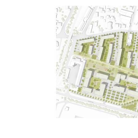
Städtebau

Die neue Bebauung in den Schachinger Gärte
Baufelder, die sich an einen L-förmigen Gr
Südlich sind 2 große Blöcke über eine einz
Stichstraße erschlossen. Die Blöcke enthalt
Gewerbeflächen wie auch loftähnliche Wo
Atelierflächen. Die Höfe sind autofrei gehal
Im nördlichen Baufeld entwickeln sich kle
der Otto-Denk-Straße Richtung Süden, die
nachzeichnend. Es entstehen abwechselnd
und kommunikationsfördernde Erschließung
münden jeweils im großen öffentlichen Gr
Das östliche Baufeld besteht aus einer stra
Bebauung mit einer Querspange. Es entste
gefasste, Grünräume mit Anschluss an die 
Erschließung

Das Quartier wird von Norden über die Ot
erschlossen. Einzelne Wohnwege führen in 
Anlage. Das Zentrum des Quartiers bleibt a
werden die Baufelder mit gewerblichen N
Loftwohnen von der Neusiedler-Straße aus 
Zonen

Um die gemeinschaftlich genutzte Mitte gru
unterschiedlichen Nutzungen mit ihren je 
und Flächen.

Von der Strukturierung in private Gärten, h