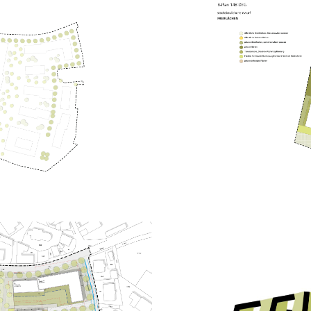
rum profitieren 
.