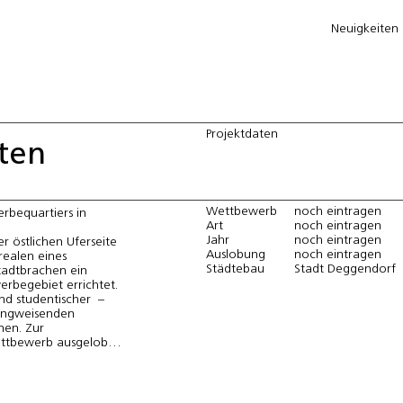
Neuigkeiten
Projektdaten
ten
Wettbewerb
noch eintragen
bequartiers in 
Art
noch eintragen
Jahr
noch eintragen
r östlichen Uferseite 
Auslobung
noch eintragen
ealen eines 
Städtebau
Stadt Deggendorf
adtbrachen ein 
begebiet errichtet. 
d studentischer  – 
ungweisenden 
en. Zur 
tbewerb ausgelobt, 
itekten gewonnen 
r Ausarbeitung der 
. 
