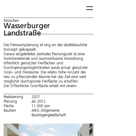
München
Wasserburger
Landstraße
Die Freiraumplanung ist eng an das städtebauliche 
Konzept gekoppelt. 

Daraus abgeleitetes zentrales Planungsziel ist eine 
funktionierende und raumwirksame Anordnung 
öffentlich genutzter Freiflächen und 
Durchqerungsmöglichkeiten sowie privat genutzter 
Grün- und Freiräume. Die relativ hohe Anzahl der 
neu zu pflanzenden Bäume hat das Ziel eine weit 
möglichst durchgrünte Freifläche zu schaffen. 

Die Öffentliche Grünfläche erhält mit einem 
zentralen Quartiersplatz mit integrierter Spielzone 
für ältere Kinder ein Zentrum gerade auch für die 
Realisierung
2021
nachbarschaftlichen Begegnungen.

Planung
ab 2012
Eine „grüne“ fußläufige Durchwegung des 
Fläche
11.000 qm
Gebiets für die Öffentlichkeit, insbesondere in der 
Bauherr
ABG Allgemeine
Relation Truderinger Zentrum und dem neuen 
Bauträgergesellschaft
Kulturhaus ist darüber hinaus gewünscht und 
gewährleistet.

Die öffentlichen und gemeinschaftlichen Freiräume 
sind entsprechend der städtebaulichen Haltung 